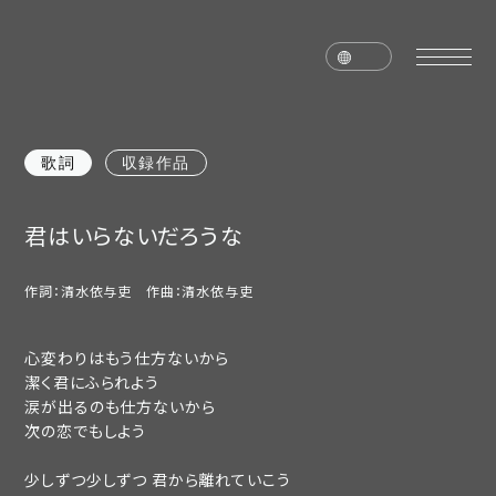
歌詞
収録作品
home
news
君はいらないだろうな
schedule
live
作詞：清水依与吏 作曲：清水依与吏
media
profile
disc
goods
心変わりはもう仕方ないから
潔く君にふられよう
涙が出るのも仕方ないから
video
archives
次の恋でもしよう
少しずつ少しずつ 君から離れていこう