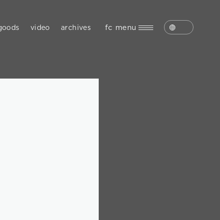
fc menu
goods
video
archives