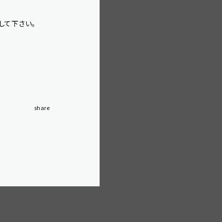
択して下さい。
OK
share