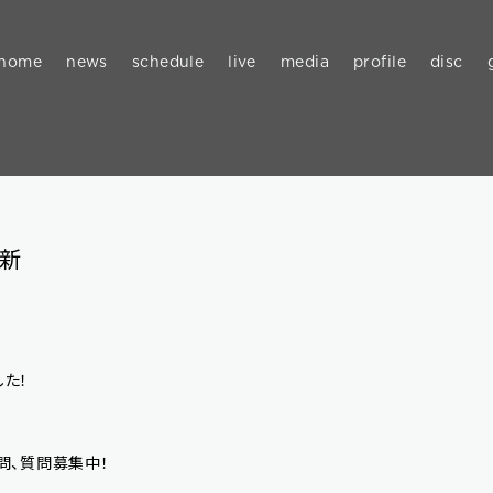
home
news
schedule
live
media
profile
disc
更新
した！
問、質問募集中！