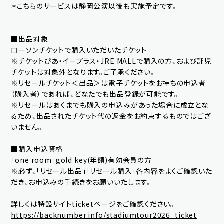
＊こちらのサービスは静岡公演以後も実施予定です。
■出品対象
ローソンチケットで購入いただいたチケット
※チケットぴあ・イープラス・JRE MALLで購入の方、および託児
チケットは対象外となります。ご了承ください。
※リセールチケット＜出品＞は電子チケットをお持ちの申込者
（購入者）であれば、どなたでも出品登録が可能です。
※リセールはあくまでも購入の申込みがあった場合に成立とな
OK
るため、出品されたチケット代の返金をお約束するものではござ
新規会員登録
ログイン
いません。
■購入申込資格
「one room」gold key(年額)有効会員の方
fc news
blog
※必ず、「リセール出品」「リセール購入」各内容をよくご確認いた
だき、お申込みの手続きをお願いいたします。
movie&radio
room #783
詳しくは特設サイトticketページをご確認ください。
lyrics search
special
https://backnumber.info/stadiumtour2026_ticket