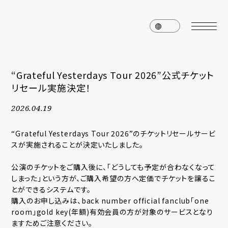
“Grateful Yesterdays Tour 2026”公式チケット
リセール実施決定！
home
news
2026.04.19
schedule
live
“Grateful Yesterdays Tour 2026”のチケットリセールサービ
media
profile
スが実施されることが決定いたしました。
disc
goods
公演のチケットをご購入後に、「どうしても予定が合わなくなって
しまった」という方が、ご購入希望の方へ定価でチケットを譲るこ
video
archives
とができるシステムです。
購入のお申し込みは、back number official fanclub「one
room」gold key(年額)有効会員の方が対象のサービスとなり
ますためご注意ください。