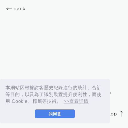
OK
back
新規会員登録
ログイン
本網站因根據訪客歷史紀錄進行的統計、合計
fc news
blog
等目的，以及為了識別裝置提升便利性，而使
用 Cookie、標籤等技術。
>>查看詳情
movie&radio
room #783
page top
我同意
JASRAC許諾番号 9012207252Y45038 / 9012207238Y38029
lyrics search
special
© 2026 id ENTERTAINMENT. All Rights Reserved.