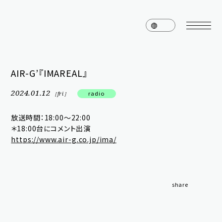
AIR-G’『IMAREAL』
home
news
2024.01.12
radio
［fri］
schedule
live
放送時間：18:00〜22:00
＊18:00台にコメント出演
media
profile
https://www.air-g.co.jp/ima/
disc
goods
video
archives
share