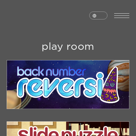
play room
home
news
schedule
live
media
profile
disc
goods
video
archives