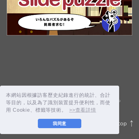
OK
新規会員登録
ログイン
本網站因根據訪客歷史紀錄進行的統計、合計
fc news
blog
等目的，以及為了識別裝置提升便利性，而使
用 Cookie、標籤等技術。
>>查看詳情
movie&radio
room #783
page top
我同意
JASRAC許諾番号 9012207252Y45038 / 9012207238Y38029
lyrics search
special
© 2026 id ENTERTAINMENT. All Rights Reserved.