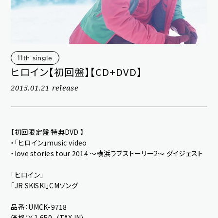
11th single
ヒロイン【初回盤】【CD+DVD】
2015.01.21 release
新規会員登録
ログイン
【初回限定盤 特典DVD 】
OK
・「ヒロイン」music video
・love stories tour 2014 〜横浜ラブストーリー2〜 ダイジェスト
fc news
blog
「ヒロイン」
movie&radio
room #783
「JR SKISKI」CMソング
lyrics search
special
品番：UMCK-9718
価格：￥1,650- (TAX IN)