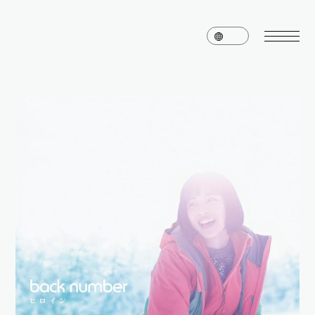
home
news
schedule
live
media
profile
disc
goods
video
archives