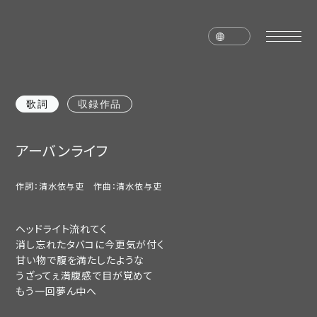
歌詞
収録作品
home
news
アーバンライフ
schedule
live
作詞：清水依与吏 作曲：清水依与吏
media
profile
disc
goods
ヘッドライト流れてく
消し忘れたタバコに今更気が付く
甘い物で腹を満たしたような
video
archives
うざってぇ満腹感で目が覚めて
もう一回夢ん中へ