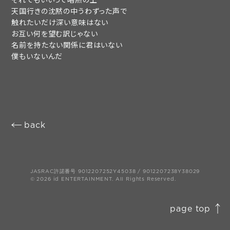
play room
magazine
天国行きの沈黙の中うわずった声で
触れたいだけ深い意味はない
お互い何を望む訳じゃない
fanstream
listening party
名前を持たない関係に君はいない
僕もいないんだ
back
page top