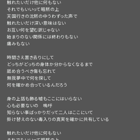
触れたいだけ他に何もない
それでもいいって暗黙の上
天国行きの沈黙の中うわずった声で
触れたいだけ深い意味はない
お互い何を望む訳じゃない
始まりのない関係には終わりもない
痛みもない
時間さえ置き去りにして
どっちがどっちの身体か分からなくなるまで
舐め合うべき傷も忘れて
新規会員登録
ログイン
OK
無我夢中で何を探して
何を確かめ合っているんだろう
身の上話も飾る嘘もここにはいらない
fc news
blog
心も必要ないの 嗚呼
知らない事ばっかりだって二人はここにいて
movie&radio
room #783
掛け替えのない毒入りの真実を確かに共有している
lyrics search
special
触れたいだけ他に何もない
それでもいいって暗黙の上