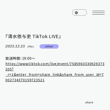
『清水依与吏 TikTok LIVE』
home
news
2025.12.25
other
［thu］
schedule
live
放送時間：19:00〜
https://www.tiktok.com/live/event/7585960330929373
media
profile
205?
_r=1&enter_from=share_link&share_from_user_id=7
disc
goods
002734370159723521
video
archives
share