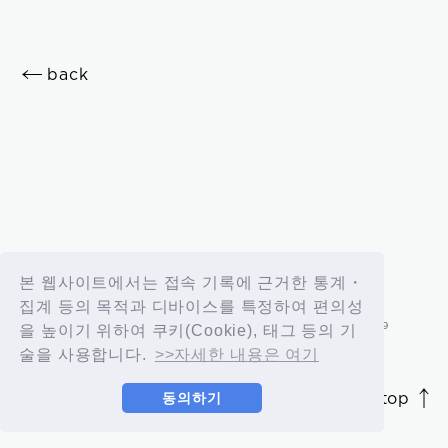
OK
back
新規会員登録
ログイン
본 웹사이트에서는 접속 기록에 근거한 통계・
집계 등의 목적과 디바이스를 특정하여 편의성
fc news
blog
을 높이기 위하여 쿠키(Cookie), 태그 등의 기
술을 사용합니다.
>>자세한 내용은 여기
movie&radio
room #783
page top
동의하기
JASRAC許諾番号 9012207252Y45038 / 9012207238Y38029
lyrics search
special
© 2026 id ENTERTAINMENT. All Rights Reserved.