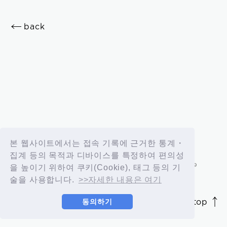
OK
back
新規会員登録
ログイン
본 웹사이트에서는 접속 기록에 근거한 통계・
집계 등의 목적과 디바이스를 특정하여 편의성
fc news
blog
을 높이기 위하여 쿠키(Cookie), 태그 등의 기
술을 사용합니다.
>>자세한 내용은 여기
movie&radio
room #783
page top
동의하기
JASRAC許諾番号 9012207252Y45038 / 9012207238Y38029
lyrics search
special
© 2026 id ENTERTAINMENT. All Rights Reserved.