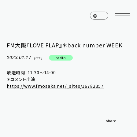
FM大阪『LOVE FLAP』＊back number WEEK
home
news
2023.01.17
radio
［tue］
schedule
live
放送時間：11:30〜14:00
＊コメント出演
media
profile
https://www.fmosaka.net/_sites/16782357
disc
goods
video
archives
share