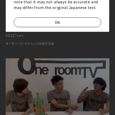
note that it may not always be accurate and
may differ from the original Japanese text.
OK
2022.10.12
one room TV“SCENT OF HUMOR TOUR
2022”ver.
見て見て！ぼくのわたしの投稿写真室