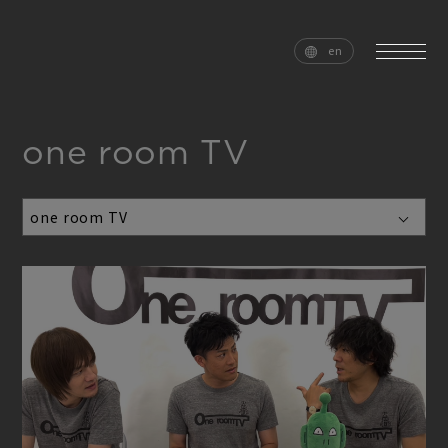
en
one room TV
home
news
schedule
live
media
profile
disc
goods
video
archives