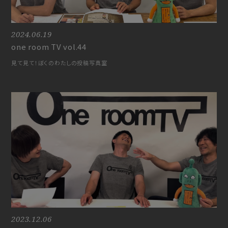
2024.06.19
one room TV vol.44
見て見て！ぼくのわたしの投稿写真室
Join
Log in
fc news
blog
movie&radio
room #783
lyrics search
special
2023.12.06