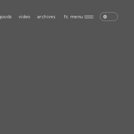
fc menu
goods
video
archives