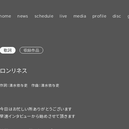
home
news
schedule
live
media
profile
disc
歌詞
収録作品
ロンリネス
作詞：清水依与吏 作曲：清水依与吏
今日はお忙しい所ありがとうございます
早速インタビューから始めさせて頂きます