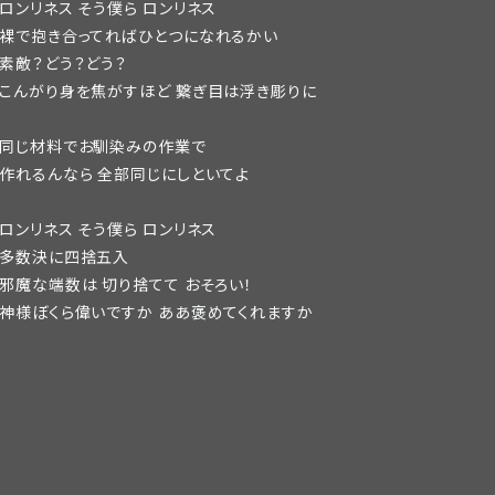
ロンリネス そう僕ら ロンリネス
裸で抱き合ってればひとつになれるかい
素敵？どう？どう？
こんがり身を焦がすほど 繋ぎ目は浮き彫りに
同じ材料でお馴染みの作業で
作れるんなら 全部同じにしといてよ
ロンリネス そう僕ら ロンリネス
多数決に四捨五入
邪魔な端数は 切り捨てて おそろい！
神様ぼくら偉いですか ああ褒めてくれますか