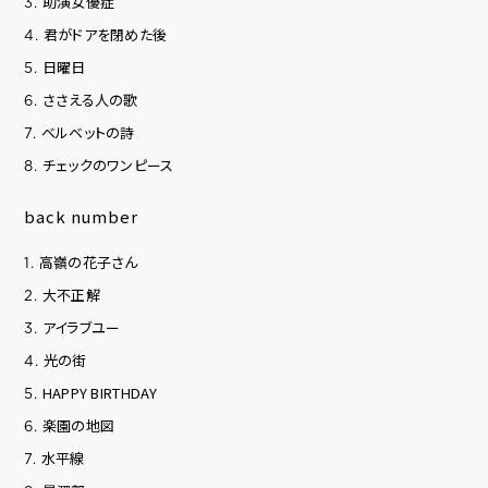
助演女優症
3.
君がドアを閉めた後
4.
日曜日
5.
ささえる人の歌
6.
ベルベットの詩
7.
チェックのワンピース
8.
back number
高嶺の花子さん
1.
大不正解
2.
アイラブユー
3.
光の街
4.
HAPPY BIRTHDAY
5.
楽園の地図
6.
水平線
7.