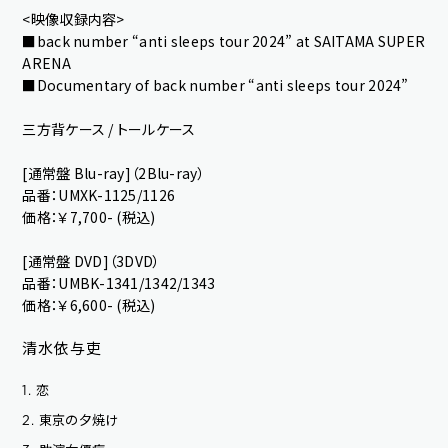
<映像収録内容>
play room
magazine
■back number “anti sleeps tour 2024” at SAITAMA SUPER
ARENA
fanstream
listening party
■Documentary of back number “anti sleeps tour 2024”
三方背ケース / トールケース
[通常盤 Blu-ray]（2Blu-ray）
品番：UMXK-1125/1126
価格：￥7,700- (税込)
[通常盤 DVD]（3DVD）
品番：UMBK-1341/1342/1343
OK
価格：￥6,600- (税込)
清水依与吏
恋
1.
東京の夕焼け
2.