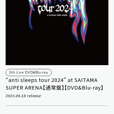
新規会員登録
ログイン
5th Live DVD&Blu-ray
“anti sleeps tour 2024” at SAITAMA
fc news
blog
SUPER ARENA【通常盤】【DVD&Blu-ray】
movie&radio
room #783
2025.06.18 release
lyrics search
special