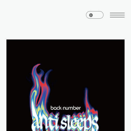
home
news
schedule
live
media
profile
disc
goods
video
archives