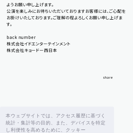
ようお願い申し上げます。
公演を楽しみにお待ちいただいておりますお客様には、ご心配を
お掛けいたしております。ご理解の程よろしくお願い申し上げま
す。
OK
back number
株式会社イドエンターテインメント
株式会社キョードー西日本
新規会員登録
ログイン
share
fc news
blog
back
movie&radio
room #783
本ウェブサイトでは、アクセス履歴に基づく
統計・集計等の目的、また、デバイスを特定
lyrics search
special
し利便性を高めるために、クッキー