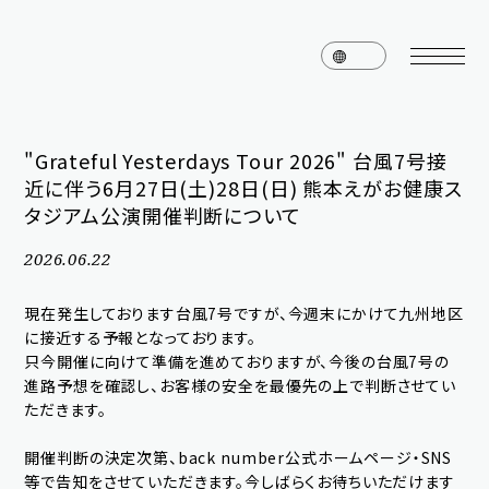
"Grateful Yesterdays Tour 2026" 台風7号接
近に伴う6月27日(土)28日(日) 熊本えがお健康ス
home
news
タジアム公演開催判断について
schedule
live
2026.06.22
media
profile
現在発生しております台風7号ですが、今週末にかけて九州地区
に接近する予報となっております。
disc
goods
只今開催に向けて準備を進めておりますが、今後の台風7号の
進路予想を確認し、お客様の安全を最優先の上で判断させてい
video
archives
ただきます。
開催判断の決定次第、back number公式ホームページ・SNS
等で告知をさせていただきます。今しばらくお待ちいただけます