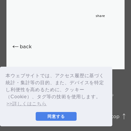
OK
share
back
新規会員登録
ログイン
本ウェブサイトでは、アクセス履歴に基づく
統計・集計等の目的、また、デバイスを特定
し利便性を高めるために、クッキー
fc news
blog
（Cookie）、タグ等の技術を使用します。
>>詳しくはこちら
movie&radio
room #783
page top
同意する
JASRAC許諾番号 9012207252Y45038 / 9012207238Y38029
lyrics search
special
© 2026 id ENTERTAINMENT. All Rights Reserved.