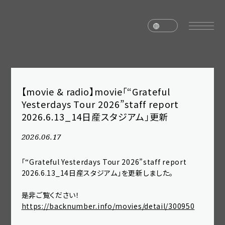
【movie & radio】movie「“Grateful
home
news
Yesterdays Tour 2026”staff report
2026.6.13_14日産スタジアム」更新
schedule
live
2026.06.17
media
profile
「“Grateful Yesterdays Tour 2026”staff report
disc
goods
2026.6.13_14日産スタジアム」を更新しました。
video
archives
是非ご覧ください！
https://backnumber.info/movies/detail/300950