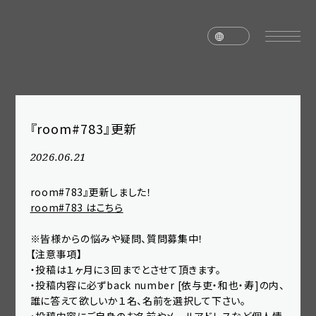
『room#783』更新
home
news
2026.06.21
schedule
live
room#783』更新しました！
media
profile
room#783 はこちら
disc
goods
※皆様からの悩みや疑問、質問募集中！
【注意事項】
video
archives
・投稿は１ヶ月に３回までとさせて頂きます。
・投稿内容に必ずback number [依与吏・和也・寿]の内、
誰に答えて欲しいか１名、名前を選択して下さい。