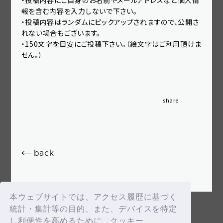
・投稿内容にご自身のお名前やメールアドレスなど個人情
報を含む内容を入力しないで下さい。
・投稿内容はランダムにピックアップされますので、公開さ
れない場合もございます。
OK
・150文字を目安にご投稿下さい。（絵文字はご利用頂けま
せん。）
share
新規会員登録
ログイン
back
fc news
blog
movie&radio
room #783
本ウェブサイトでは、アクセス履歴に基づく
lyrics search
special
統計・集計等の目的、また、デバイスを特定
し利便性を高めるために、クッキー