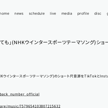
home
news
schedule
live
media
profile
disc
ても」(NHKウインタースポーツテーマソング)ショ
HKウインタースポーツテーマソング)のショート尺音源をTikTokとIns
back_number_official
hare/music/7579654103807215632