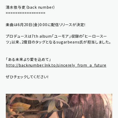
play room
magazine
清水依与吏（back number）
=================
fanstream
listening party
楽曲は6月20日(金)0:00に配信リリースが決定！
プロデュースは7th album「ユーモア」収録の「ヒーロースー
ツ」以来、2度目のタッグとなるsugarbeans氏が担当しました。
OK
「ある未来より愛を込めて」
http://backnumber.lnk.to/sincerely_from_a_future
ぜひチェックしてください！