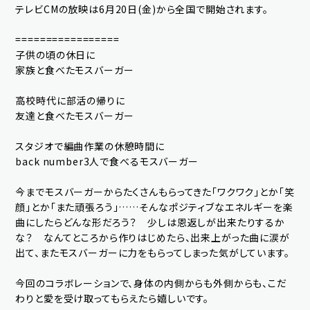
テレビCMの放映は6月20日(金)から全国で開始されます。
=================
子供の頃の休日に
家族と食べたモスバーガー
高校時代に部活の帰りに
友達と食べたモスバーガー
スタジオで編曲作業の休憩時間に
back number3人で食べるモスバーガー
新規会員登録
ログイン
今までモスバーガーからたくさんもらってきた「ワクワク」とか「笑
顔」とか「また頑張ろう」……そんなポジティブなエネルギーを楽
曲にしたらどんな形だろう？ 少しは恩返しが出来たりするか
fc news
blog
な？ なんてところから作りはじめたら、出来上がった曲に涙が
出て、またモスバーガーに力をもらってしまった気がしています。
movie&radio
room #783
今回のコラボレーションで、身体の内側からも外側からも、こだ
lyrics search
special
わりと愛を受け取ってもらえたら嬉しいです。