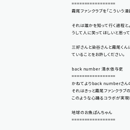
=================
霧尾ファンクラブを「こういう漫
それは誰かを知って行く過程とよ
うして人に笑ってほしいと思って
三好さんと染谷さんと霧尾くん
ていることをお許しください。
back number 清水依与吏
=================
かねてよりback numbe
それはきっと霧尾ファンクラブの
このような心踊るコラボが実現
地球のお魚ぽんちゃん
=================