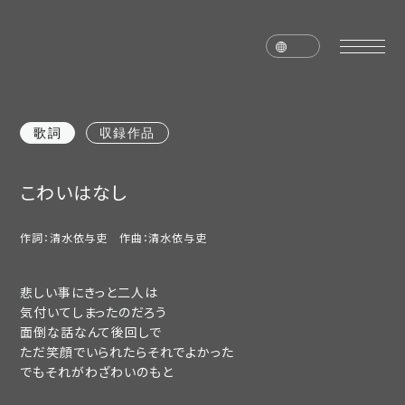
歌詞
収録作品
home
news
こわいはなし
schedule
live
作詞：清水依与吏 作曲：清水依与吏
media
profile
disc
goods
悲しい事にきっと二人は
気付いてしまったのだろう
面倒な話なんて後回しで
video
archives
ただ笑顔でいられたらそれでよかった
でもそれがわざわいのもと