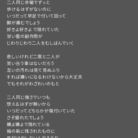
二人同じ歩幅でずっと
歩けるはずがないのに
いつだって早足で付いて回って
脚が痛むでしょう
好きよ好きよ で隠れていた
甘い蜜の副作用が
じわりじわり二人をむしばんでいく
悲しいけれど二度と二人が
笑い合う事はないだろう
互いの汚れは見て見ぬふり
新規会員登録
ログイン
すれば嫌いになるわけないから大丈夫
でもそれがわざわいのもと
二人同じ強さでいつも
OK
fc news
blog
想えるはずが無いから
いつだってどちらかが傷付いていた
movie&radio
room #783
さぞ疲れたでしょう
嫌よ嫌よで隠れている
lyrics search
special
箱の奥に残されたものに
気付けやしないんだろうな