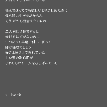
play room
magazine
悩んで迷ってでも欲しいと抱きしめたのに
僕ら弱い生き物だからね
fanstream
listening party
そう だから出会えたのにね
二人同じ歩幅でずっと
歩けるはずがないのに
いつだって早足で付いて回って
脚が痛むでしょう
好きよ好きよで隠れていた
甘い蜜の副作用が
じわりじわり二人をむしばんでいく
back