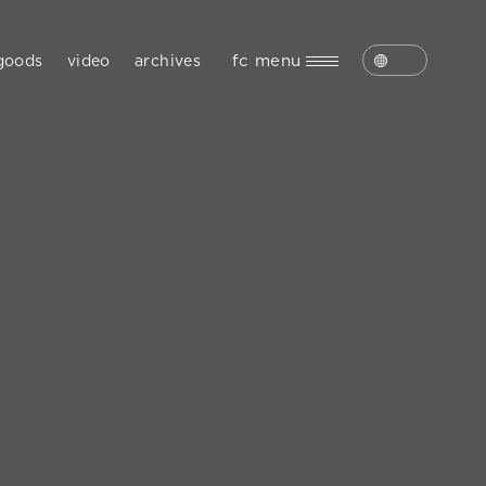
fc menu
goods
video
archives