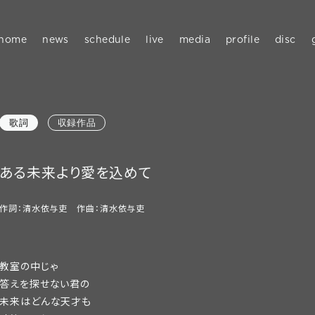
home
news
schedule
live
media
profile
disc
歌詞
収録作品
ある未来より愛を込めて
作詞：清水依与吏 作曲：清水依与吏
教室の中じゃ
答えを探せない君の
未来はどんな天才も