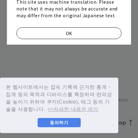
This site uses machine translation. Please
note that it may not always be accurate and
next
prev
34
35
36
37
38
may differ from the original Japanese text.
OK
Join
Log in
본 웹사이트에서는 접속 기록에 근거한 통계・
집계 등의 목적과 디바이스를 특정하여 편의성
fc news
blog
을 높이기 위하여 쿠키(Cookie), 태그 등의 기
술을 사용합니다.
>>자세한 내용은 여기
movie&radio
room #783
page top
동의하기
JASRAC license number 9012207252Y45038 / 9012207238Y380
lyrics search
special
© 2026 id ENTERTAINMENT. All Rights Reserved.