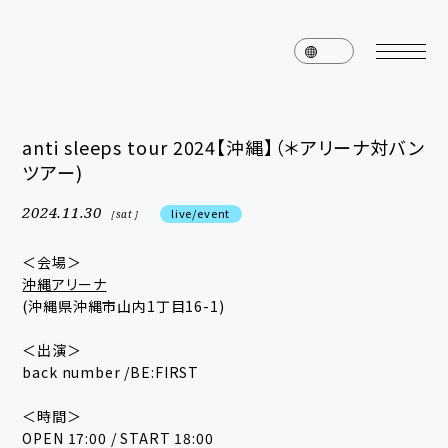
anti sleeps tour 2024【沖縄】（＊アリーナ対バン
ツアー)
home
news
2024.11.30
live/event
［sat］
schedule
live
＜会場＞
media
profile
沖縄アリーナ
(沖縄県沖縄市山内1丁目16-1)
disc
goods
＜出演＞
video
archives
back number /BE:FIRST
＜時間＞
OPEN 17:00 / START 18:00