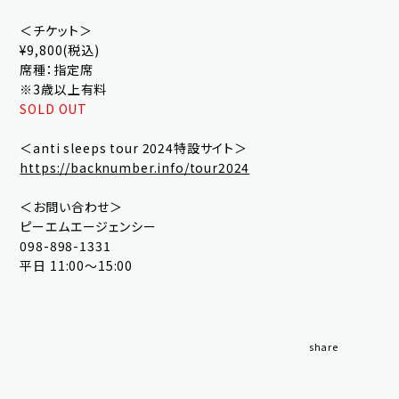
＜チケット＞
¥9,800(税込)
席種：指定席
※3歳以上有料
SOLD OUT
OK
＜anti sleeps tour 2024特設サイト＞
https://backnumber.info/tour2024
＜お問い合わせ＞
新規会員登録
ログイン
ピーエムエージェンシー
098-898-1331
平日 11:00〜15:00
fc news
blog
movie&radio
room #783
share
lyrics search
special